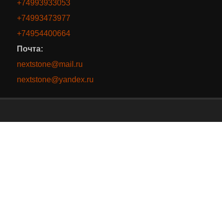
+74993933053
+74993473977
+74954400664
Почта:
nextstone@mail.ru
nextstone@yandex.ru