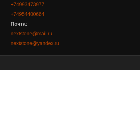
+74993473977
+74954400664
Почта:
nextstone@mail.ru
nextstone@yandex.ru