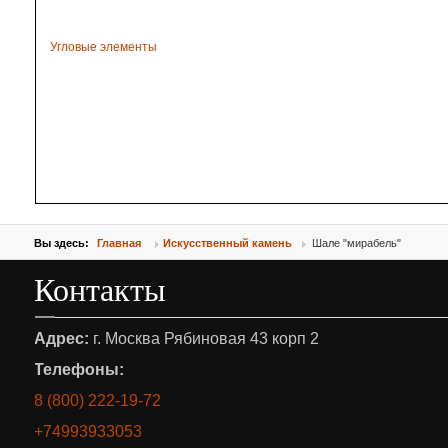
Угловые элементы
Вы здесь:
Главная
Искусственный камень
Шале "мирабель"
Контакты
Адрес:
г. Москва Рябиновая 43 корп 2
Телефоны:
8 (800) 222-19-72
+74993933053