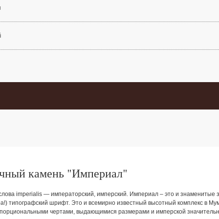
м
й
чный камень "Империал"
лова imperialis — императорский, имперский. Империал – это и знаменитые зо
а!) типографский шрифт. Это и всемирно известный высотный комплекс в Мум
опорциональными чертами, выдающимися размерами и имперской значительн