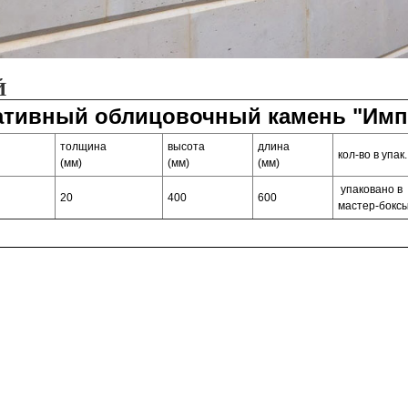
Й
ативный облицовочный камень "Имп
толщина
высота
длина
кол-во в упак.
(мм)
(мм)
(мм)
упаковано в
20
400
600
мастер-бокс