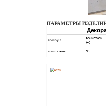
ПАРАМЕТРЫ ИЗДЕЛИ
Декор
вес м2/пог.м
плоск./угл.
(кг)
плоскостные
35