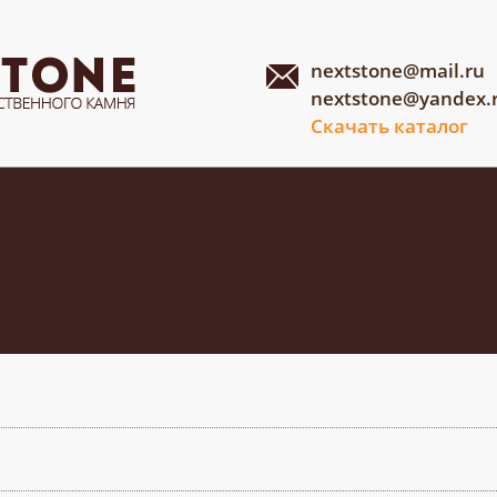
nextstone@mail.ru
nextstone@yandex.
Скачать каталог