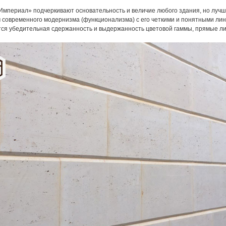
Империал» подчеркивают основательность и величие любого здания, но лучше
 современного модернизма (функционализма) с его четкими и понятными ли
тся убедительная сдержанность и выдержанность цветовой гаммы, прямые ли