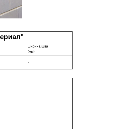
ериал"
ширина шва
(мм)
-
ы