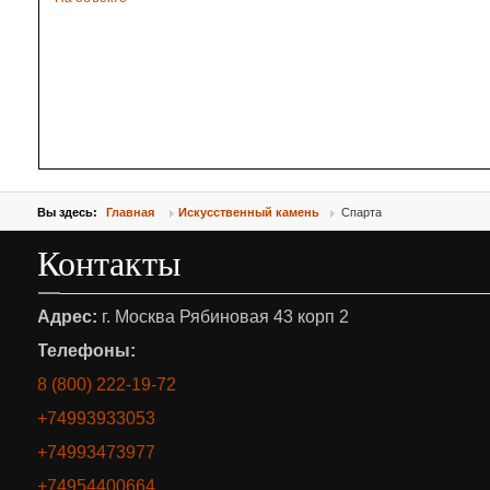
Вы здесь:
Главная
Искусственный камень
Спарта
Контакты
Адрес:
г. Москва Рябиновая 43 корп 2
Телефоны:
8 (800) 222-19-72
+74993933053
+74993473977
+74954400664