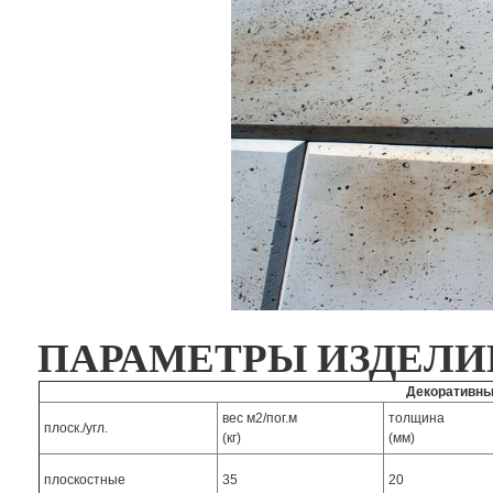
ПАРАМЕТРЫ ИЗДЕЛИ
Декоративны
вес м2/пог.м
толщина
плоск./угл.
(кг)
(мм)
плоскостные
35
20