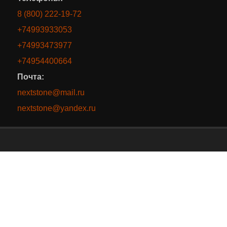
8 (800) 222-19-72
+74993933053
+74993473977
+74954400664
Почта:
nextstone@mail.ru
nextstone@yandex.ru