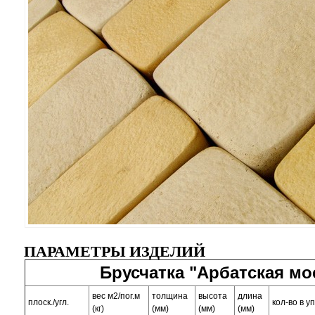
ПАРАМЕТРЫ ИЗДЕЛИЙ
Брусчатка "Арбатская мо
вес м2/пог.м
толщина
высота
длина
плоск./угл.
кол-во в уп
(кг)
(мм)
(мм)
(мм)