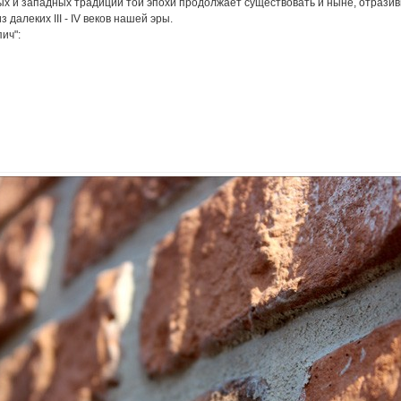
х и западных традиций той эпохи продолжает существовать и ныне, отразив
далеких III - IV веков нашей эры.
ич":