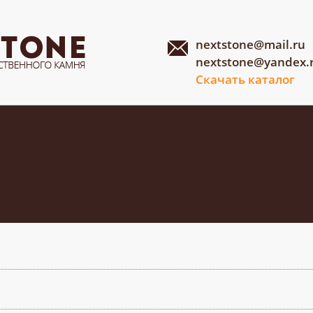
nextstone@mail.ru
nextstone@yandex.
Скачать каталог