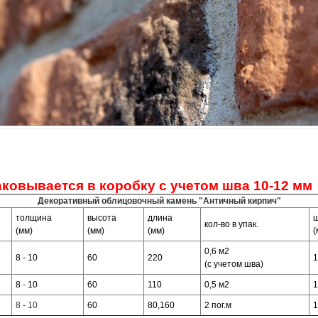
ИЙ
ковывается в коробку с учетом шва 10-12 мм
Декоративный облицовочный камень "Античный кирпич"
толщина
высота
длина
ш
кол-во в упак.
(мм)
(мм)
(мм)
(
0,6 м2
8 - 10
60
220
1
(с учетом шва)
8 - 10
60
110
0,5 м2
1
8 - 10
60
80,160
2 пог.м
1