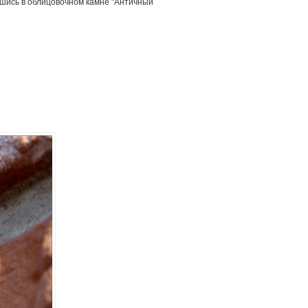
шись в облицовочном камне "Античный