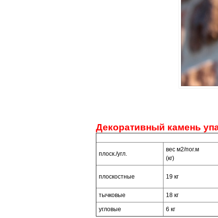
ПАРАМЕТРЫ ИЗДЕЛ
Декоративный камень упа
вес м2/пог.м
плоск./угл.
(кг)
плоскостные
19 кг
тычковые
18 кг
угловые
6 кг