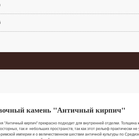
м
й
вочный камень "Античный кирпич"
я "Античный кирпич" прекрасно подходит для внутренней отделки. Толщина ка
росторных, так и небольших пространств, так как этот рельеф практически 
-римской империи и о величественном шествии античной культуры по Средиз