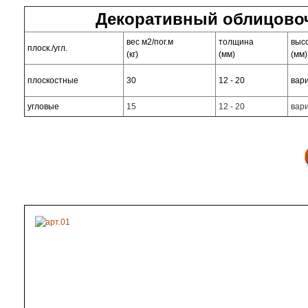
Декоративный облицовоч
вес м2/пог.м
толщина
выс
плоск./угл.
(кг)
(мм)
(мм)
плоскостные
30
12 - 20
вар
угловые
15
12 - 20
вар