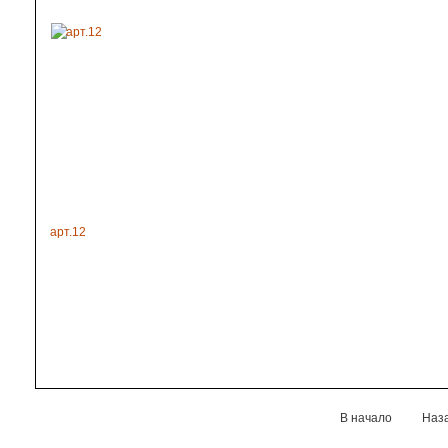
арт.12
В начало
Наз