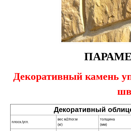
ПАРАМЕ
Декоративный камень уп
шв
Декоративный облиц
вес м2/пог.м
толщина
плоск./угл.
(кг)
(мм)