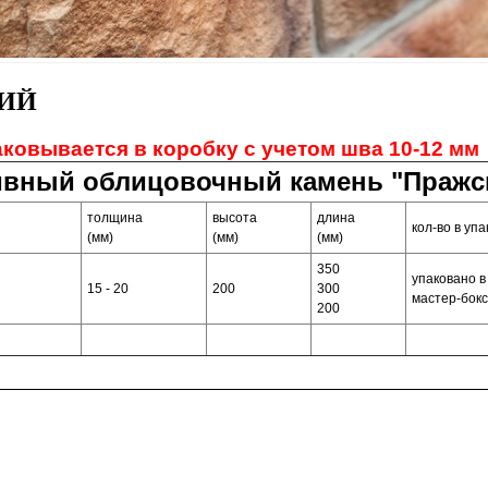
ИЙ
ковывается в коробку с учетом шва 10-12 мм
ивный облицовочный камень "Пражск
толщина
высота
длина
кол-во в упа
(мм)
(мм)
(мм)
350
упаковано в
15 - 20
200
300
мастер-бок
200