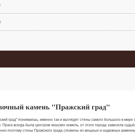
м
й
вочный камень "Пражский град"
кий град" понимаешь, именно так и выглядят стены самого большого в мире з
 Прага всегда была центром чешских земель, от этого города зависела судьб
но поэтому стены Пражского града сложены из мощных и надежных каменных