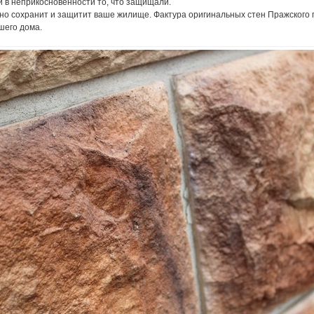
и в неприкосновенности то, что защищали.
о сохранит и защитит ваше жилище. Фактура оригинальных стен Пражского
ашего дома.