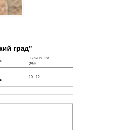
ий град"
ширина шва
к.
(мм)
10 - 12
сы