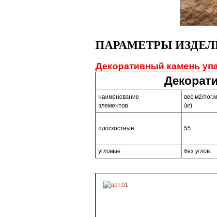
ПАРАМЕТРЫ ИЗДЕЛ
Декоративный камень упа
Декорат
наименование
вес м2/пог.м
элементов
(кг)
плоскостные
55
угловые
без углов