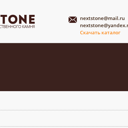
nextstone@mail.ru
nextstone@yandex.
Скачать каталог