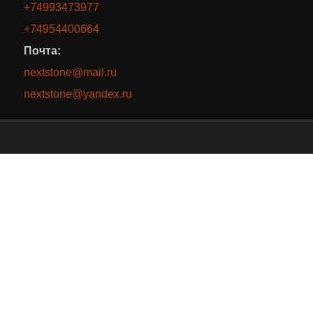
+74993473977
+74954400664
Почта:
nextstone@mail.ru
nextstone@yandex.ru