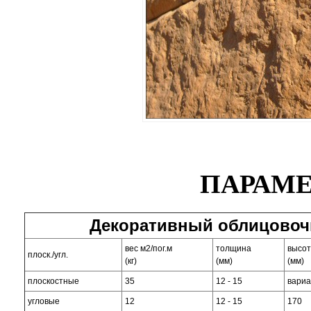
ПАРАМЕ
Декоративный облицовоч
вес м2/пог.м
толщина
высо
плоск./угл.
(кг)
(мм)
(мм)
плоскостные
35
12 - 15
вари
угловые
12
12 - 15
170