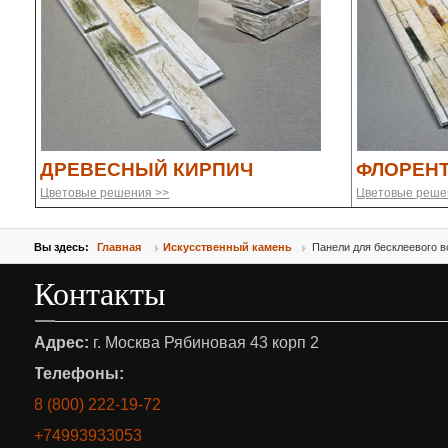
ДРЕВЕСНЫЙ КИРПИЧ
ФЛОРЕН
Цветовые решения >>
Цветовые реше
Вы здесь:
Главная
Искусственный камень
Панели для бесклеевого в
Контакты
Адрес:
г. Москва Рябиновая 43 корп 2
Телефоны:
8 (800) 222-19-72
+74993933053