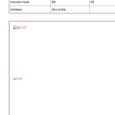
плоскостные
88
60
угловые
без углов
арт.01