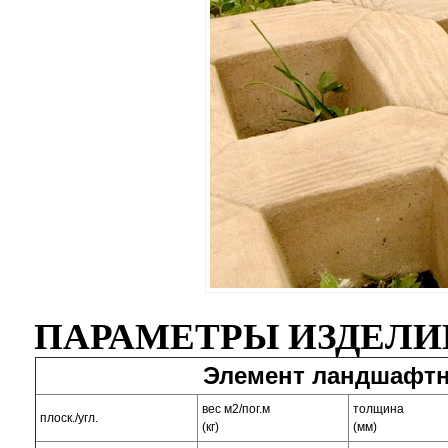
ПАРАМЕТРЫ ИЗДЕЛИ
Элемент ландшафтн
вес м2/пог.м
толщина
плоск./угл.
(кг)
(мм)